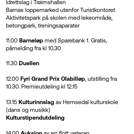
Idrettslag i Trøimshallen
Barnas loppemarked utenfor Turistkontoret
Aktivitetspark på skolen med lekeområde,
betongpark, treningsaparater
11.00
Barneløp
med Sparebank 1. Gratis,
påmelding fra kl 10.30
11.30
Duellen
12.00
Fyri Grand Prix Olabilløp
, utstilling fra
10.30. Premieutdeling kl 12.15
13.15
Kulturinnslag
av Hemsedal kulturskole
(dans og musikk)
Kulturstipendutdeling
14.00
Auksjon
av en flott veteran