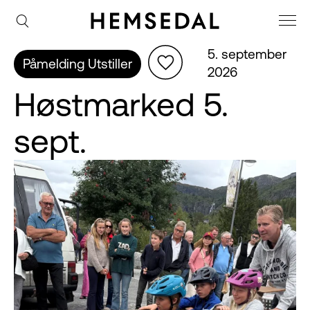
5. september 
Påmelding Utstiller
2026
Høstmarked 5.
sept.