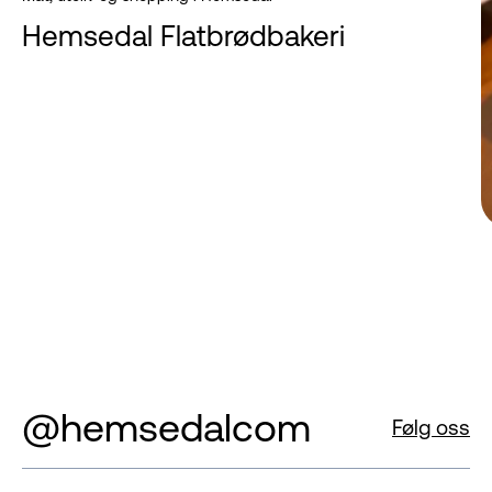
Hemsedal Flatbrødbakeri
@hemsedalcom
Følg oss