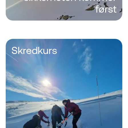
først
Skredkurs