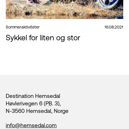
Sommeraktiviteter
16.08.2021
Sykkel for liten og stor
Footer
Destination Hemsedal
Høvlerivegen 6 (PB. 3),
N-3560 Hemsedal, Norge
info@hemsedal.com