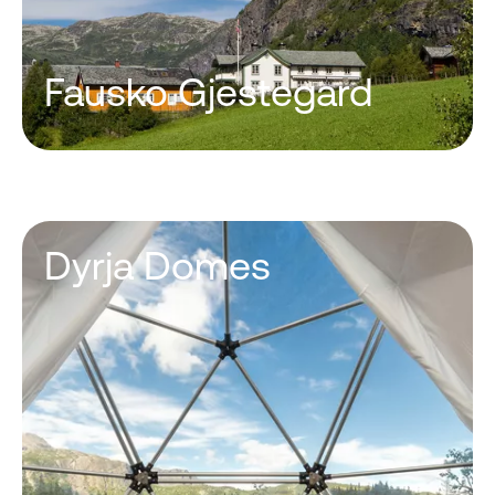
Fausko Gjestegard
Dyrja Domes