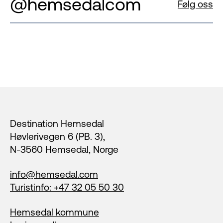
@hemsedalcom
Følg oss
Footer
Destination Hemsedal
Høvlerivegen 6 (PB. 3),
N-3560 Hemsedal, Norge
info@hemsedal.com
Turistinfo: +47 32 05 50 30
Hemsedal kommune