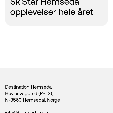
SkiStar Hemsedal -
opplevelser hele året
Footer
Destination Hemsedal
Høvlerivegen 6 (PB. 3),
N-3560 Hemsedal, Norge
info@hemsedal.com