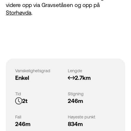
videre opp via Gravsetåsen og opp på
Storhøvda
.
Vanskelighetsgrad
Lengde
Enkel
2.7km
Tid
Stigning
2t
246m
Fall
Høyeste punkt
246m
834m