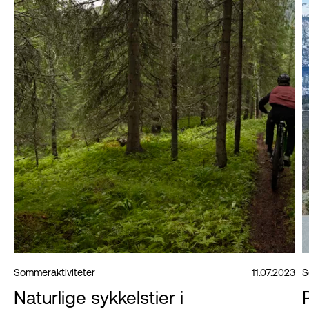
Sommeraktiviteter
11.07.2023
S
Naturlige sykkelstier i