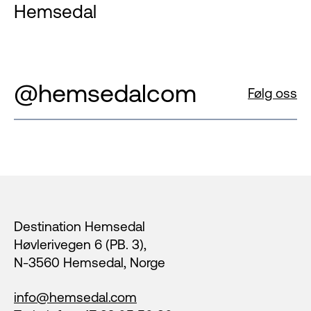
Hemsedal
@hemsedalcom
Følg oss
Footer
Destination Hemsedal
Høvlerivegen 6 (PB. 3),
N-3560 Hemsedal, Norge
info@hemsedal.com