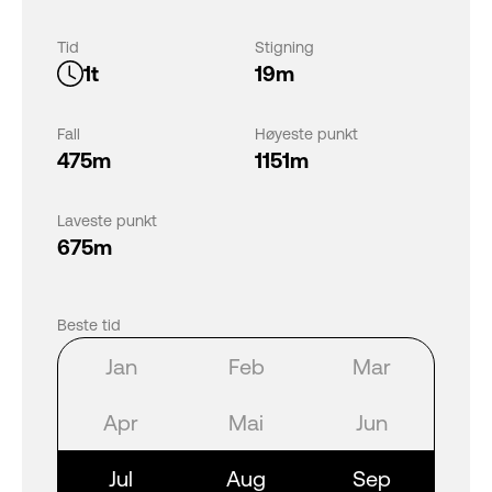
Tid
Stigning
1t
19m
Fall
Høyeste punkt
475m
1151m
Laveste punkt
675m
Beste tid
Jan
Feb
Mar
Apr
Mai
Jun
Jul
Aug
Sep