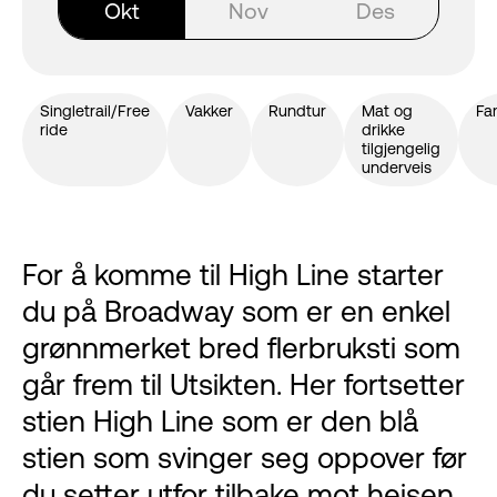
Okt
Nov
Des
Singletrail/Free
Vakker
Rundtur
Mat og
Fa
ride
drikke
tilgjengelig
underveis
For å komme til High Line starter
du på Broadway som er en enkel
grønnmerket bred flerbruksti som
går frem til Utsikten. Her fortsetter
stien High Line som er den blå
stien som svinger seg oppover før
du setter utfor tilbake mot heisen.