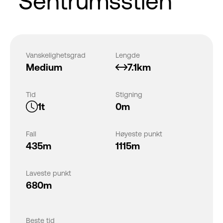
"Sentrumsstien"
Vanskelighetsgrad
Lengde
Medium
7.1km
Tid
Stigning
1t
0m
Fall
Høyeste punkt
435m
1115m
Laveste punkt
680m
Beste tid