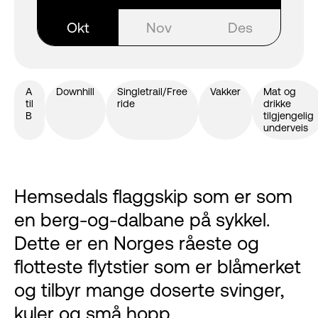
Okt
Nov
Des
A
Downhill
Singletrail/Free
Vakker
Mat og
til
ride
drikke
B
tilgjengelig
underveis
Hemsedals flaggskip som er som
en berg-og-dalbane på sykkel.
Dette er en Norges råeste og
flotteste flytstier som er blåmerket
og tilbyr mange doserte svinger,
kuler og små hopp.