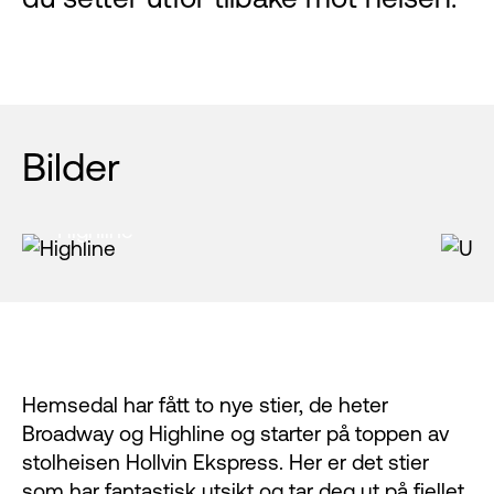
Bilder
Highline
U
Hemsedal har fått to nye stier, de heter
Broadway og Highline og starter på toppen av
stolheisen Hollvin Ekspress. Her er det stier
som har fantastisk utsikt og tar deg ut på fjellet.