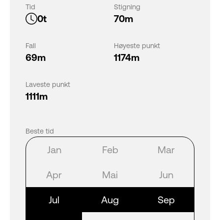
Tid
Stigning
0t
70m
Fall
Høyeste punkt
69m
1174m
Laveste punkt
1111m
Beste tid
Jan
Feb
Mar
Apr
Mai
Jun
Jul
Aug
Sep