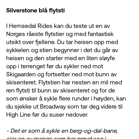
Silverstone blå flytsti
I Hemsedal Rides kan du teste ut en av
Norges råeste flytstier og med fantastisk
utsikt over fjellene. Du tar heisen opp med
sykkelen og stien begynner i det du går av
heisen og den starter med en liten sløyfe
opp i terrenget før du sykler ned mot
Skigaarden og fortsetter ned mot bunn av
skisenteret. Flytstien har nesten en mil med
ren flytsti til bunn av skisenteret og for de
som ønsker å sykle flere runder i høyden, kan
du sjekke ut Broadway som tar deg videre til
High Line før du suser nedover.
- Det er som å sykle en berg-og-dal-bane,
sier en av mange som har prøvd seg i