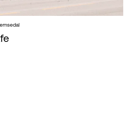
 Hemsedal
fe