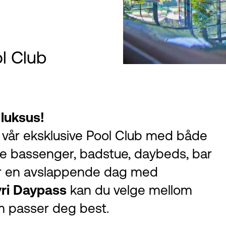
ol Club
 luksus!
i vår eksklusive Pool Club med både
 bassenger, badstue, daybeds, bar
for en avslappende dag med
yri Daypass
kan du velge mellom
om passer deg best.