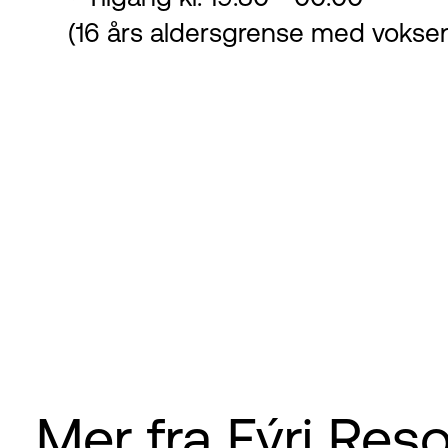
(16 års aldersgrense med vokse
Mer fra Fýri Reso