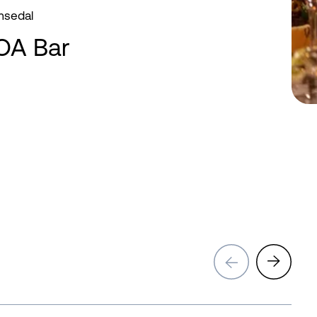
msedal
ROA Bar
→
→