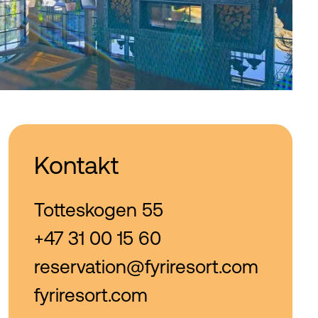
Kontakt
Totteskogen 55
+47 31 00 15 60
reservation@fyriresort.com
fyriresort.com