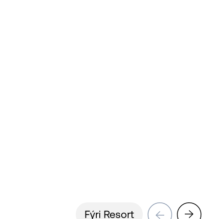
→
→
Fýri Resort