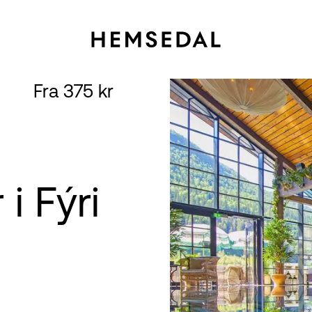
Fra 375 kr
i Fýri