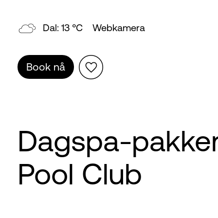
Topp: 7 °C
Webkamera
Book nå
Dagspa-pakker 
Pool Club