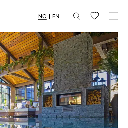
NO
|
EN