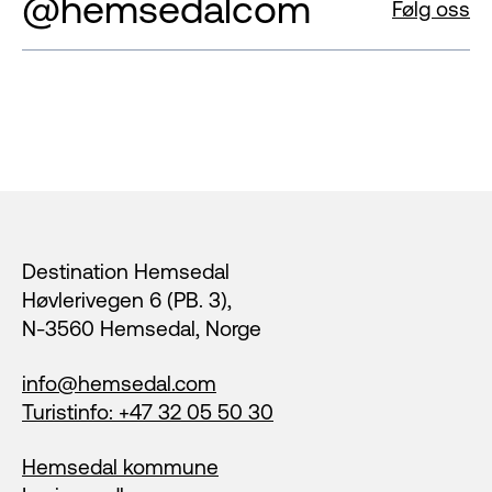
@hemsedalcom
Følg oss
Footer
Destination Hemsedal
Høvlerivegen 6 (PB. 3),
N-3560 Hemsedal, Norge
info@hemsedal.com
Turistinfo: +47 32 05 50 30
Hemsedal kommune