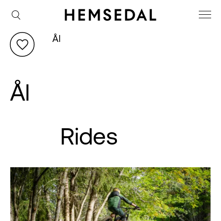
Ål
Ål
Rides