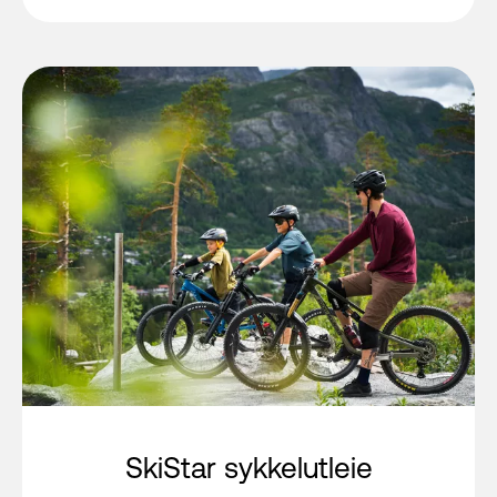
SkiStar sykkelutleie