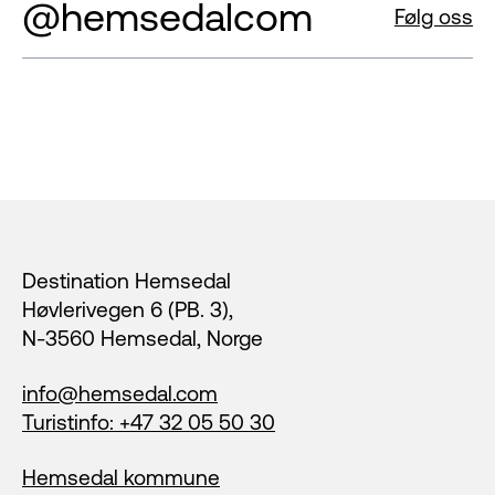
@hemsedalcom
Følg oss
Footer
Destination Hemsedal
Høvlerivegen 6 (PB. 3),
N-3560 Hemsedal, Norge
info@hemsedal.com
Turistinfo: +47 32 05 50 30
Hemsedal kommune