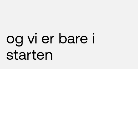
og vi er bare i 
starten
Sykkelsatsingen i Hemsedal skyter
fart. Denne sommeren ble det
kjørt over 35 000 turer i Hemsedal
Rides, og aktivitetene rundt
løypene gir sterke ringvirkninger i