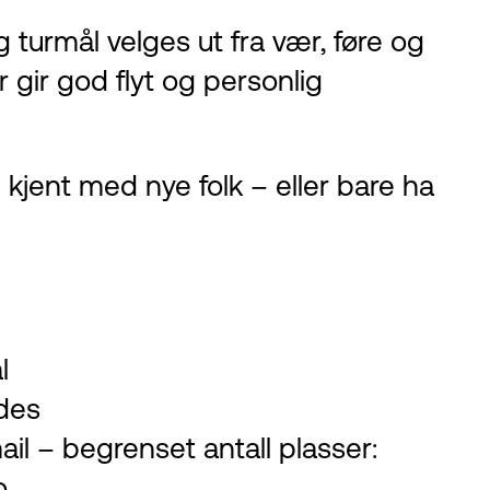
turmål velges ut fra vær, føre og
 gir god flyt og personlig
i kjent med nye folk – eller bare ha
l
des
l – begrenset antall plasser:
o