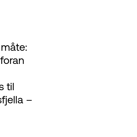
 måte:
 foran
til
jella –