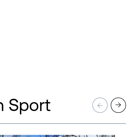
 Sport
→
→