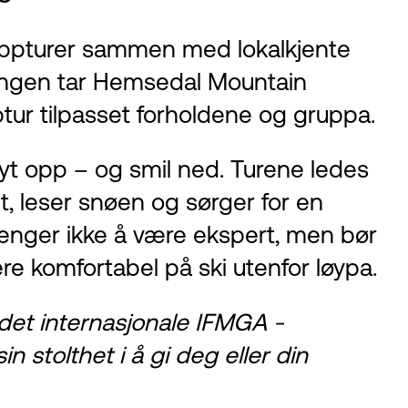
oppturer sammen med lokalkjente
ongen tar Hemsedal Mountain
ur tilpasset forholdene og gruppa.
lyt opp – og smil ned. Turene ledes
et, leser snøen og sørger for en
renger ikke å være ekspert, men bør
e komfortabel på ski utenfor løypa.
 det internasjonale IFMGA -
 stolthet i å gi deg eller din