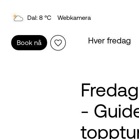
Topp: 4 °C
Webkamera
Hver fredag
Book nå
Fredag
- Guid
topptu