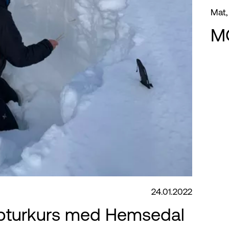
Mat,
M
24.01.2022
pturkurs med Hemsedal