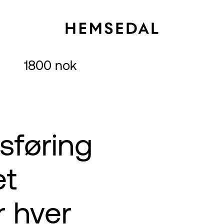
1800 nok
sføring
et
r hver