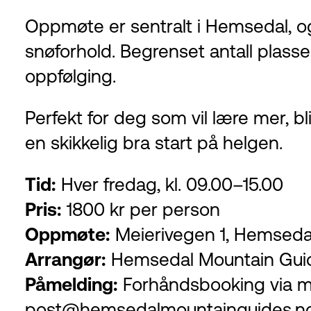
Oppmøte er sentralt i Hemsedal, og 
snøforhold. Begrenset antall plasser
oppfølging.
Perfekt for deg som vil lære mer, bl
en skikkelig bra start på helgen.
Tid:
Hver fredag, kl. 09.00–15.00
Pris:
1800 kr per person
Oppmøte:
Meierivegen 1, Hemseda
Arrangør:
Hemsedal Mountain Gui
Påmelding:
Forhåndsbooking via mai
post@hemsedalmountainguides.n