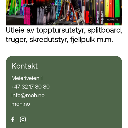
Utleie av topptursutstyr, splitboard,
truger, skredutstyr, fjellpulk m.m.
Kontakt
Meieriveien 1
+47 32 17 80 80
info@moh.no
moh.no