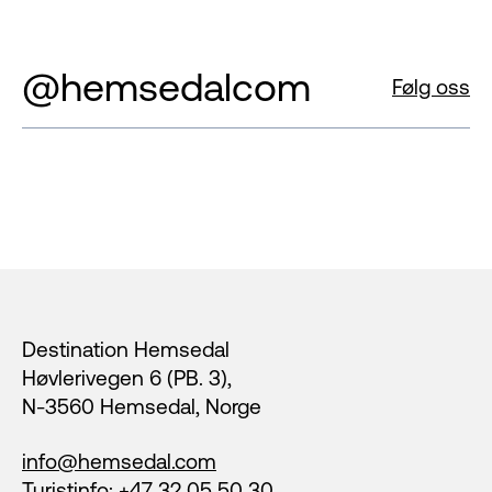
@hemsedalcom
Følg oss
Footer
Destination Hemsedal
Høvlerivegen 6 (PB. 3),
N-3560 Hemsedal, Norge
info@hemsedal.com
Turistinfo: +47 32 05 50 30