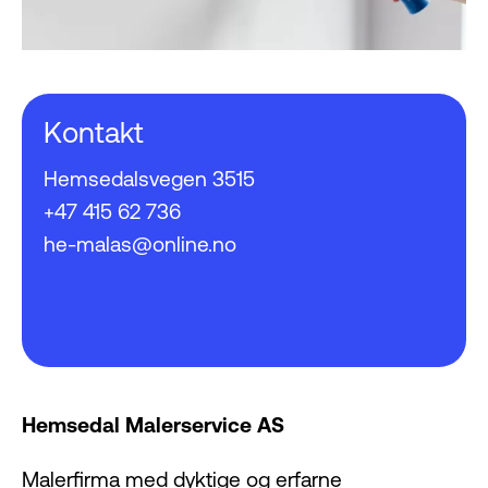
Kontakt
Hemsedalsvegen 3515
+47 415 62 736
he-malas@online.no
Hemsedal Malerservice AS
Malerfirma med dyktige og erfarne