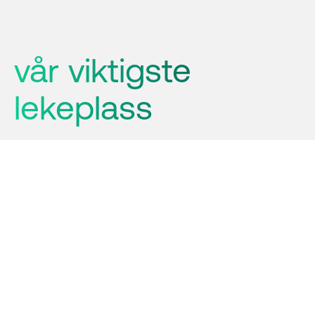
vår viktigste 
lekeplass
I Hemsedal deler vi fjellet med
beitedyr, ville dyr, grunneiere og
andre som er ute for å nyte
naturen. Med noen enkle hensyn
kan vi sammen ta vare på det som
gjør Hemsedal til et helt spesielt