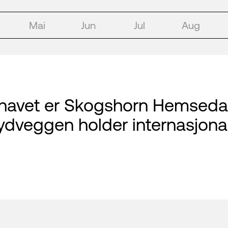
Mai
Jun
Jul
Aug
havet er Skogshorn Hemsedals
yd­veggen holder internasjonal