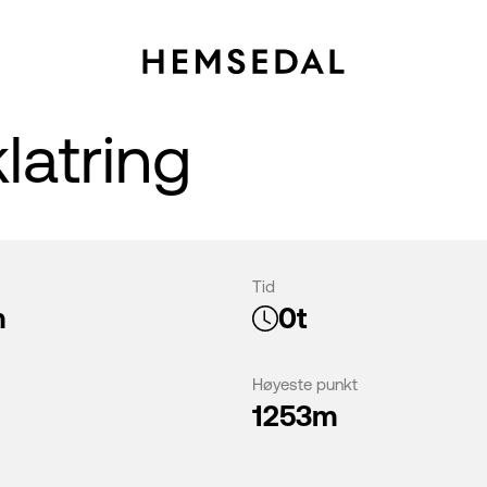
latring
Tid
m
0t
Høyeste punkt
1253m