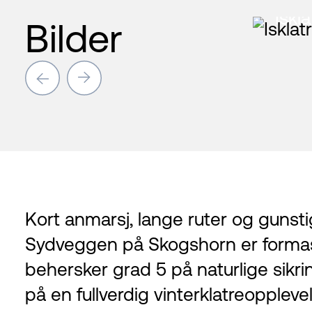
Iskla
Bilder
→
→
Kort anmarsj, lange ruter og gunsti
Sydveggen på Skogshorn er formasj
behersker grad 5 på naturlige sikr
på en fullverdig vinterklatreopple