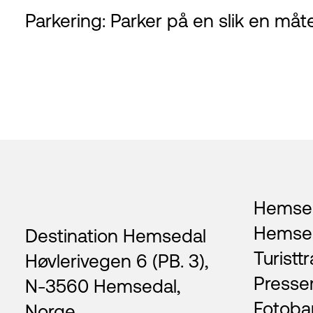
Parkering: Parker på en slik en måte
Footer
Hemsed
Hemse
Destination Hemsedal
Turisttr
Høvlerivegen 6 (PB. 3),
Presse
N-3560 Hemsedal,
Fotoba
Norge