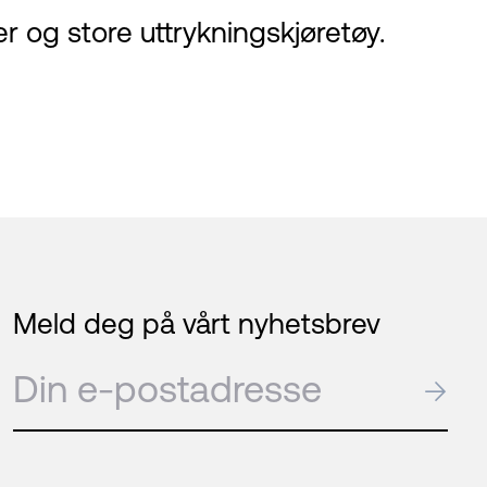
er og store uttrykningskjøretøy.
Meld deg på vårt nyhetsbrev
E-post
→