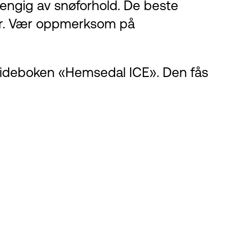
avhengig av snøforhold. De beste
uar. Vær oppmerksom på
 guideboken «Hemsedal ICE». Den fås