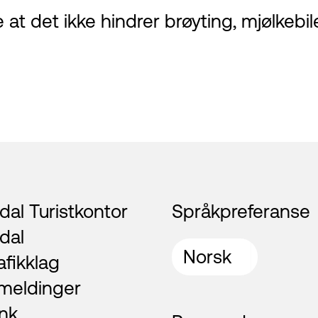
 at det ikke hindrer brøyting, mjølkebil
al Turistkontor
Språkpreferanse
dal
afikklag
meldinger
nk