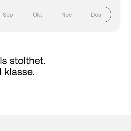
Sep
Okt
Nov
Des
 stolthet.
 klasse.