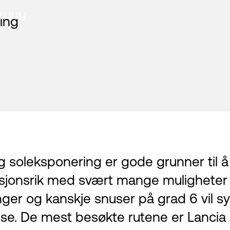
tring
g soleksponering er gode grunner til å 
onsrik med svært mange muligheter fo
inger og kanskje snuser på grad 6 vi
velse. De mest besøkte rutene er Lanc