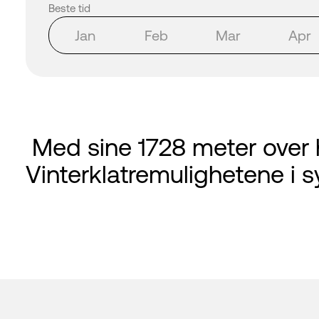
Beste tid
Jan
Feb
Mar
Apr
Med sine 1728 meter over 
Vinterklatremulighetene i s