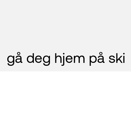
gå deg hjem på ski
Vil du starte langrennsturen på
høyfjellet og avslutte nede i
bygda? Nå tilbyr Vy langrennsbuss
til Bjøberg, slik at du enkelt kan ta
bussen opp og gå tilbake