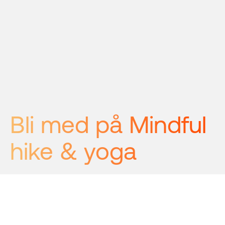
Bli med på Mindful 
hike & yoga
Yoga Hemsedal, som tidligere het
Lynx Well, har denne sommeren