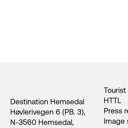
Footer
Tourist
HTTL
Destination Hemsedal
Press r
Høvlerivegen 6 (PB. 3),
Image 
N-3560 Hemsedal,