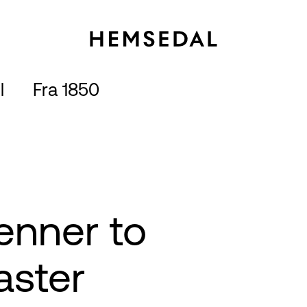
 
Fra 1850
enner to
Easter