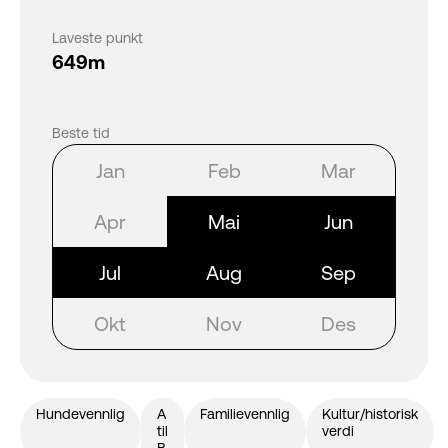
Laveste punkt
649m
Beste tid
Jan
Feb
Mar
Apr
Mai
Jun
Jul
Aug
Sep
Okt
Nov
Des
Hundevennlig
A
Familievennlig
Kultur/historisk
til
verdi
B