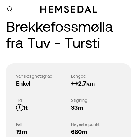
Brekkefossmølla
fra Tuv - Tursti
Vanskelighetsgrad
Lengde
Enkel
2.7km
Tid
Stigning
1t
33m
Fall
Høyeste punkt
19m
680m