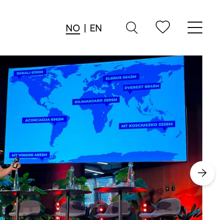
NO
|
EN
→