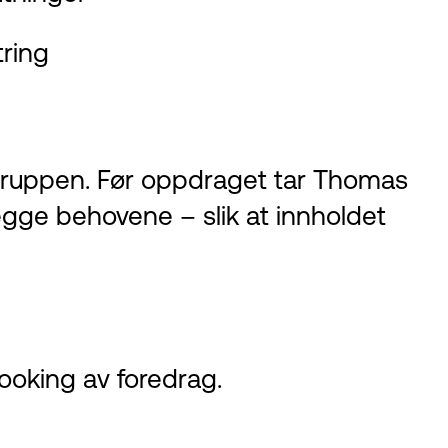
ring
lgruppen. Før oppdraget tar Thomas
egge behovene – slik at innholdet
ooking av foredrag.