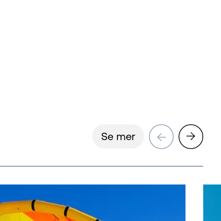
→
→
Se mer