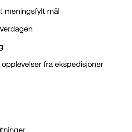
et meningsfylt mål
 hverdagen
g
e opplevelser fra ekspedisjoner
utninger