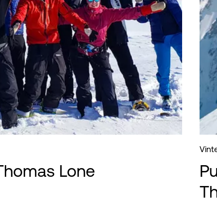
Vinte
 Thomas Lone
Pu
T