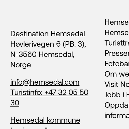
Footer
Hemsed
Hemse
Destination Hemsedal
Turisttr
Høvlerivegen 6 (PB. 3),
Presse
N-3560 Hemsedal,
Fotoba
Norge
Om we
info@hemsedal.com
Visit N
Turistinfo: +47 32 05 50
Jobb i
30
Oppda
inform
Hemsedal kommune