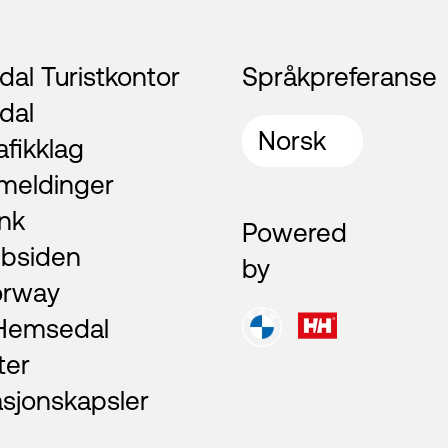
al Turistkontor
Språkpreferanse
dal
afikklag
meldinger
nk
Powered
bsiden
by
orway
 Hemsedal
ter
asjonskapsler