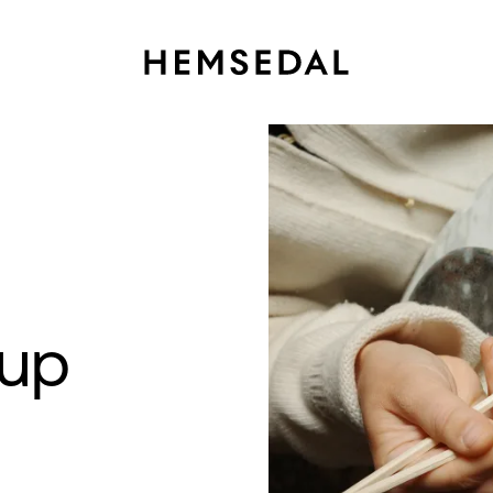
-up
→