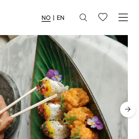
NO
|
EN
→