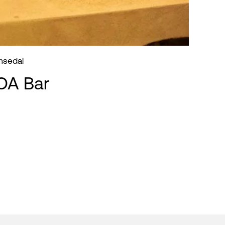
msedal
ROA Bar