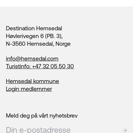
Footer
Destination Hemsedal
Høvlerivegen 6 (PB. 3),
N-3560 Hemsedal, Norge
info@hemsedal.com
Turistinfo: +47 32 05 50 30
Hemsedal kommune
Login medlemmer
Meld deg på vårt nyhetsbrev
E-post
→