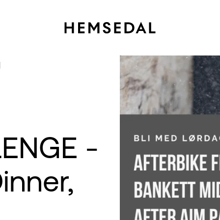
g
ENGE -
inner,
→