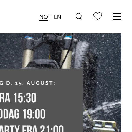
NO
|
EN
→