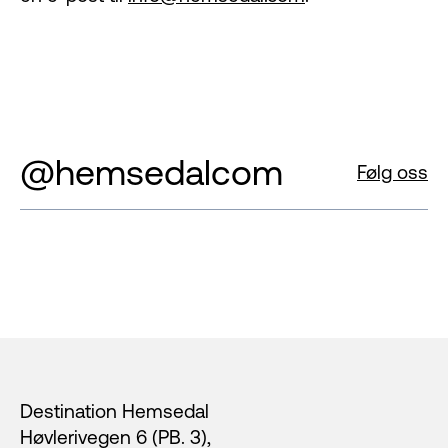
@hemsedalcom
Følg oss
Footer
Destination Hemsedal
Høvlerivegen 6 (PB. 3),