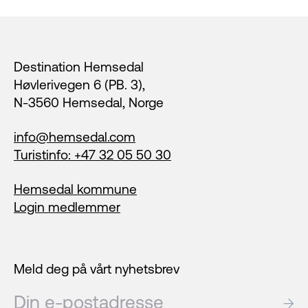
Footer
Destination Hemsedal
Høvlerivegen 6 (PB. 3),
N-3560 Hemsedal, Norge
info@hemsedal.com
Turistinfo: +47 32 05 50 30
Hemsedal kommune
Login medlemmer
Meld deg på vårt nyhetsbrev
E-post
→