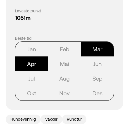
Laveste punkt
1051m
Beste tid
Jan
Feb
Mar
Apr
Mai
Jun
Jul
Aug
Sep
Okt
Nov
Des
Hundevennlig
Vakker
Rundtur