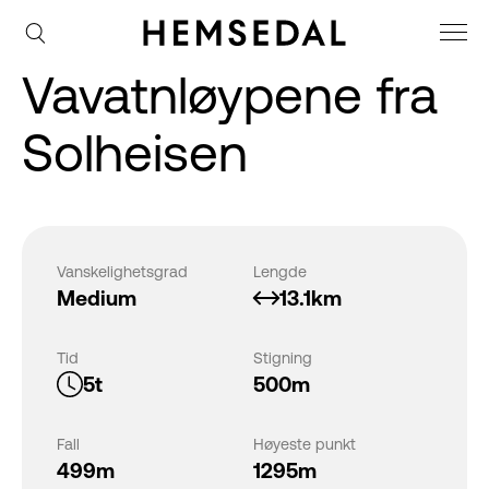
Vavatnløypene fra
Solheisen
Vanskelighetsgrad
Lengde
Medium
13.1km
Tid
Stigning
5t
500m
Fall
Høyeste punkt
499m
1295m