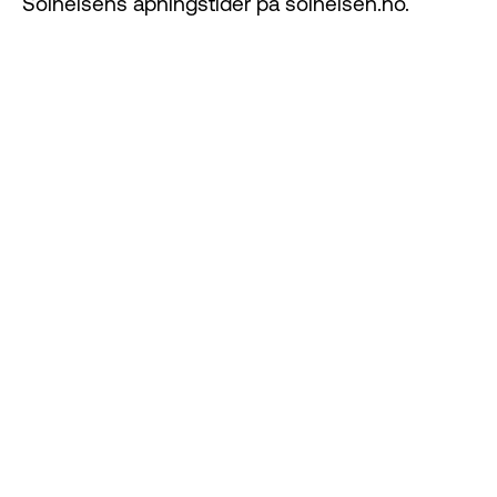
Solheisens åpningstider på
solheisen.no
.