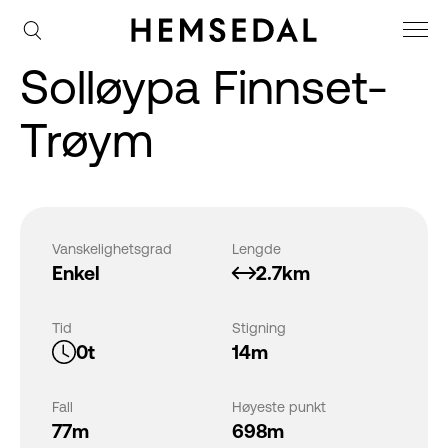
Solløypa Finnset-
Trøym
Vanskelighetsgrad
Lengde
Enkel
2.7km
Tid
Stigning
0t
14m
Fall
Høyeste punkt
77m
698m