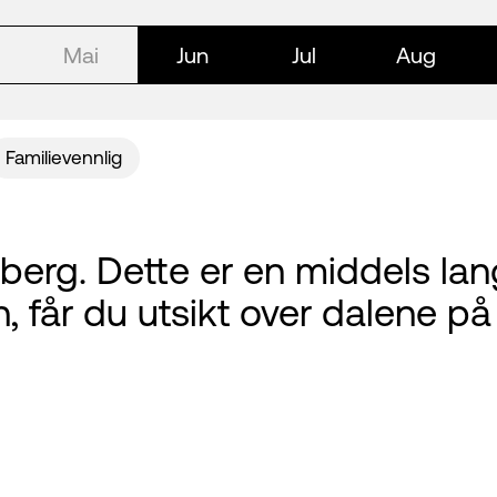
Mai
Jun
Jul
Aug
Familievennlig
øberg. Dette er en middels la
 får du utsikt over dalene på 