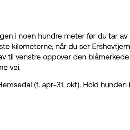
en i noen hundre meter før du tar av t
te kilometerne, når du ser Ershovtjern
a av til venstre oppover den blåmerkede
e vei.
msedal (1. apr-31. okt). Hold hunden i