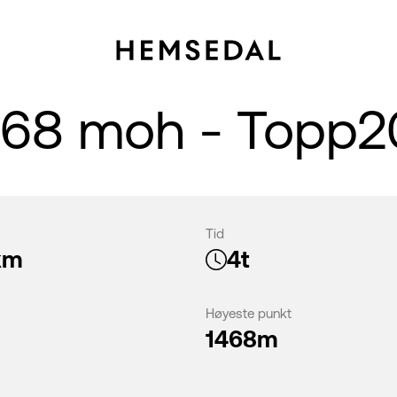
468 moh - Topp
Tid
km
4t
Høyeste punkt
1468m