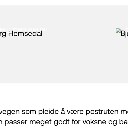
berg Hemsedal
evegen som pleide å være postruten m
n passer meget godt for voksne og barn 