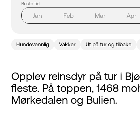
Beste tid
Jan
Feb
Mar
Apr
Hundevennlig
Vakker
Ut på tur og tilbake
Opplev reinsdyr på tur i Bj
fleste. På toppen, 1468 moh,
Mørkedalen og Bulien.