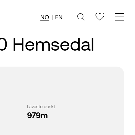
NO
|
EN
20 Hemsedal
Laveste punkt
979m