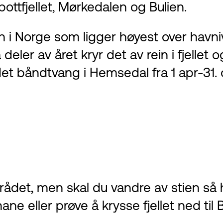
bottfjellet, Mørkedalen og Bulien.
 i Norge som ligger høyest over havnivå
deler av året kryr det av rein i fjellet
t båndtvang i Hemsedal fra 1 apr-31. o
mrådet, men skal du vandre av stien s
ne eller prøve å krysse fjellet ned til 