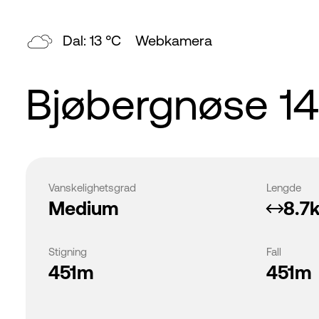
Dal: 13 °C
Webkamera
Bjøbergnøse 1
Vanskelighetsgrad
Lengde
Medium
8.7
Stigning
Fall
451m
451m