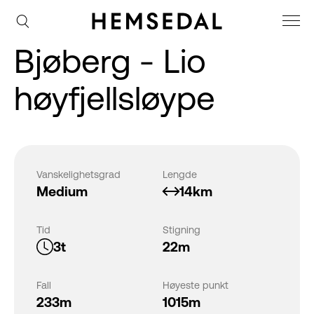
Bjøberg - Lio
høyfjellsløype
Vanskelighetsgrad
Lengde
Medium
14km
Tid
Stigning
3t
22m
Fall
Høyeste punkt
233m
1015m