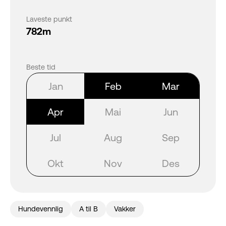
Laveste punkt
782m
Beste tid
Jan
Feb
Mar
Apr
Mai
Jun
Jul
Aug
Sep
Okt
Nov
Des
Hundevennlig
A til B
Vakker