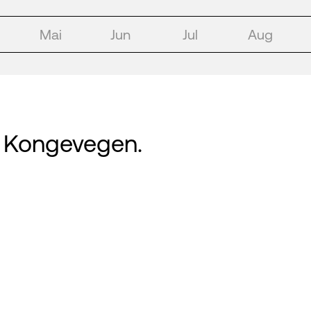
Mai
Jun
Jul
Aug
re Kongevegen.