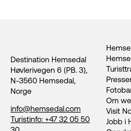
Footer
Hemsed
Hemse
Destination Hemsedal
Turisttr
Høvlerivegen 6 (PB. 3),
Presse
N-3560 Hemsedal,
Fotoba
Norge
Om we
info@hemsedal.com
Visit N
Turistinfo: +47 32 05 50
Jobb i
30