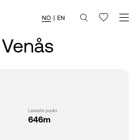
NO
|
EN
- Venås
Laveste punkt
646m