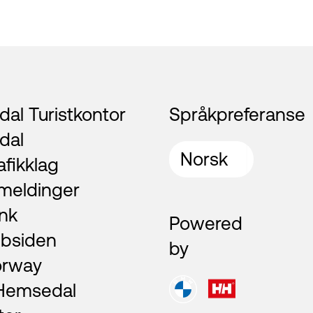
al Turistkontor
Språkpreferanse
dal
afikklag
meldinger
nk
Powered
bsiden
by
orway
 Hemsedal