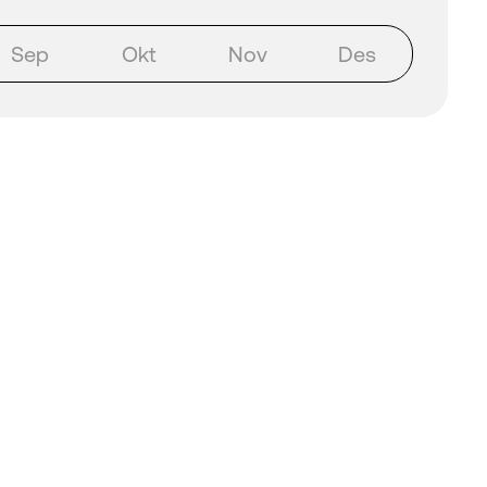
Sep
Okt
Nov
Des