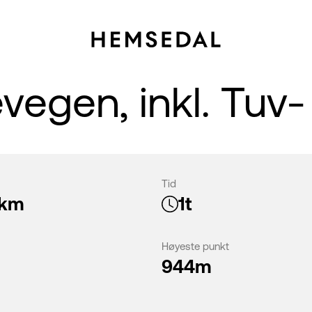
vegen, inkl. Tuv
Tid
7km
1t
Høyeste punkt
944m