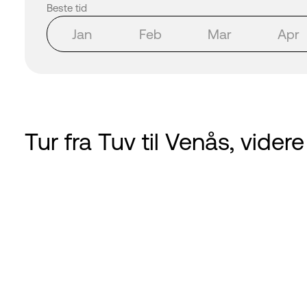
Beste tid
Jan
Feb
Mar
Apr
Tur fra Tuv til Venås, vide